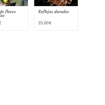
e flores
Reflejos dorados
das
€
35,00 €