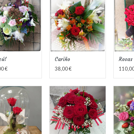
cú!
Cariño
Rosas 
00 €
38,00 €
110,00