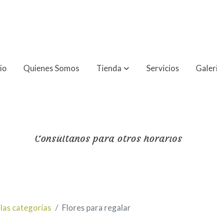
cio
Quienes Somos
Tienda
Servicios
Galer
parto en Sabiñánigo gra
(en horario de apertura de tienda)
Consúltanos para otros horarios
las categorías
Flores para regalar