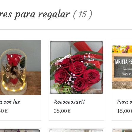
res para regalar
(
15
)
a con luz
Roooooosas!!
Pura 
50 €
35,00 €
15,00 