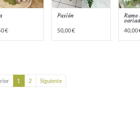
a
Pasión
Ramo d
varia
50 €
50,00 €
40,00 
rior
1
2
Siguiente